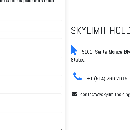
e dans les plus brefs délais.
SKYLIMIT HOL
5101
, Santa Monica Bl
States.
+1 (514) 266 7615
contact@skylimitholdin